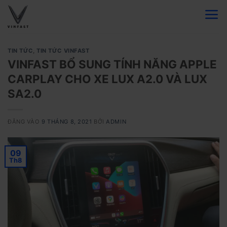
Bỏ
qua
nội
dung
TIN TỨC
,
TIN TỨC VINFAST
VINFAST BỔ SUNG TÍNH NĂNG APPLE
CARPLAY CHO XE LUX A2.0 VÀ LUX
SA2.0
ĐĂNG VÀO
9 THÁNG 8, 2021
BỞI
ADMIN
09
Th8