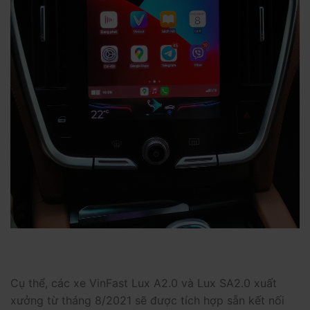
Cụ thể, các xe VinFast Lux A2.0 và Lux SA2.0 xuất
xưởng từ tháng 8/2021 sẽ được tích hợp sẵn kết nối