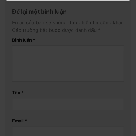
Để lại một bình luận
Email của bạn sẽ không được hiển thị công khai.
Các trường bắt buộc được đánh dấu
*
Bình luận
*
Tên
*
Email
*