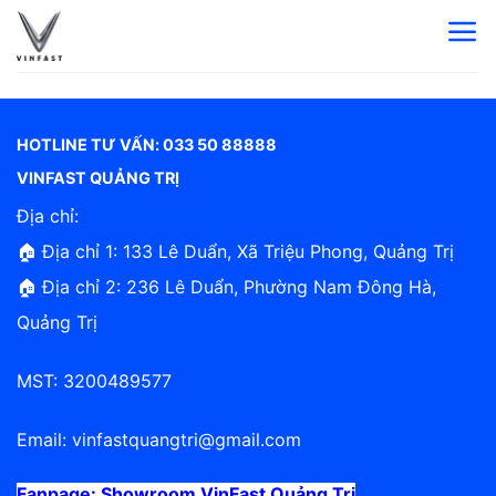
Bỏ
qua
nội
dung
HOTLINE TƯ VẤN: 033 50 88888
VINFAST QUẢNG TRỊ
Địa chỉ:
🏠 Địa chỉ 1: 133 Lê Duẩn, Xã Triệu Phong, Quảng Trị
🏠 Địa chỉ 2: 236 Lê Duẩn, Phường Nam Đông Hà,
Quảng Trị
MST: 3200489577
Email:
vinfastquangtri@gmail.com
Fanpage:
Showroom VinFast Quảng Trị