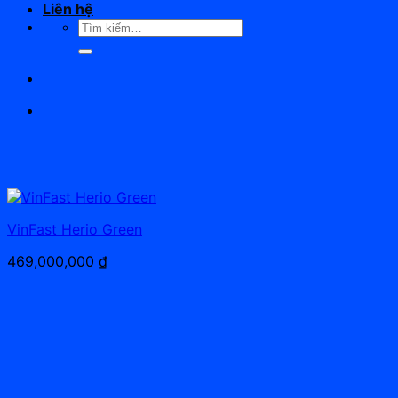
Liên hệ
Tìm
kiếm:
VinFast Herio Green
469,000,000
₫