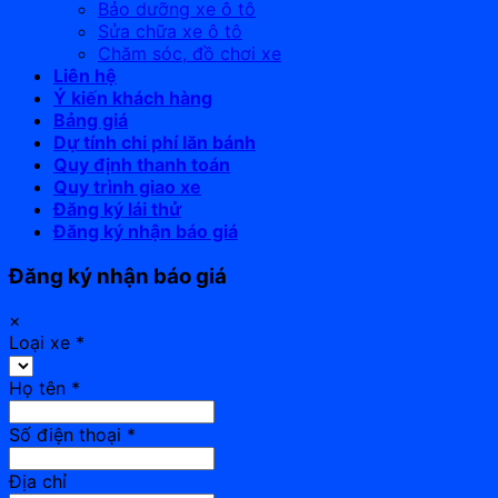
Bảo dưỡng xe ô tô
Sửa chữa xe ô tô
Chăm sóc, đồ chơi xe
Liên hệ
Ý kiến khách hàng
Bảng giá
Dự tính chi phí lăn bánh
Quy định thanh toán
Quy trình giao xe
Đăng ký lái thử
Đăng ký nhận báo giá
Đăng ký nhận báo giá
×
Loại xe
*
Họ tên
*
Số điện thoại
*
Địa chỉ