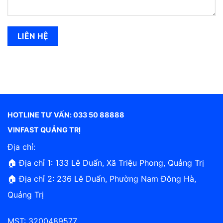
HOTLINE TƯ VẤN: 033 50 88888
VINFAST QUẢNG TRỊ
Địa chỉ:
🏠 Địa chỉ 1: 133 Lê Duẩn, Xã Triệu Phong, Quảng Trị
🏠 Địa chỉ 2: 236 Lê Duẩn, Phường Nam Đông Hà,
Quảng Trị
MST: 3200489577