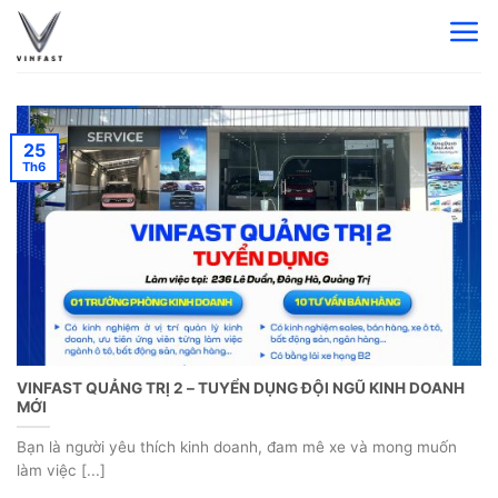
Bỏ
qua
nội
dung
25
Th6
VINFAST QUẢNG TRỊ 2 – TUYỂN DỤNG ĐỘI NGŨ KINH DOANH
MỚI
Bạn là người yêu thích kinh doanh, đam mê xe và mong muốn
làm việc [...]