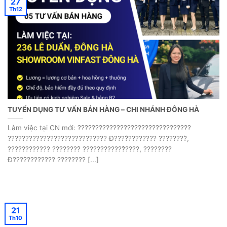
27
Th12
TUYỂN DỤNG TƯ VẤN BÁN HÀNG – CHI NHÁNH ĐÔNG HÀ
Làm việc tại CN mới: ????????????????????????????????
???????????????????????????? Đ????̂???????? ????????̀,
???????????? ????????̂ ????????????̂̉????, ????????
Đ????̂???????? ????????̀ [...]
21
Th10