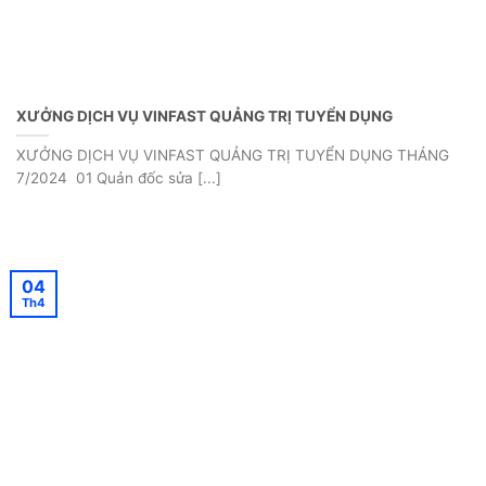
XƯỞNG DỊCH VỤ VINFAST QUẢNG TRỊ TUYỂN DỤNG
XƯỞNG DỊCH VỤ VINFAST QUẢNG TRỊ TUYỂN DỤNG THÁNG
7/2024 ️ 01 Quản đốc sửa [...]
04
Th4