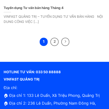
Tuyển dụng Tư vấn bán hàng Tháng 4
VINFAST QUẢNG TRỊ – TUYỂN DỤNG TƯ VẤN BÁN HÀNG NỘI
DUNG CÔNG VIỆC [...]
1
2
HOTLINE TƯ VẤN: 033 50 88888
VINFAST QUẢNG TRỊ
Địa chỉ:
🏠 Địa chỉ 1: 133 Lê Duẩn, Xã Triệu Phong, Quảng Trị
🏠 Địa chỉ 2: 236 Lê Duẩn, Phường Nam Đông Hà,