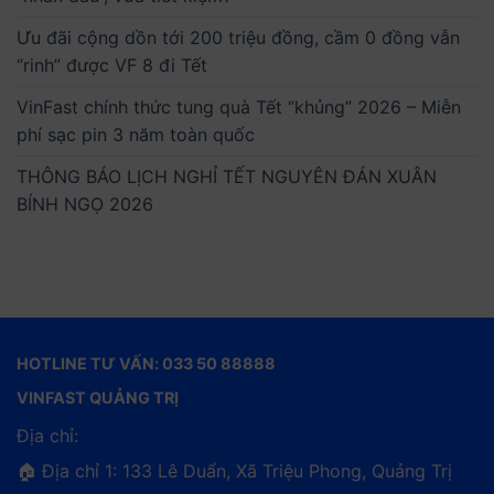
Ưu đãi cộng dồn tới 200 triệu đồng, cầm 0 đồng vẫn
“rinh” được VF 8 đi Tết
VinFast chính thức tung quà Tết “khủng” 2026 – Miễn
phí sạc pin 3 năm toàn quốc
THÔNG BÁO LỊCH NGHỈ TẾT NGUYÊN ĐÁN XUÂN
BÍNH NGỌ 2026
HOTLINE TƯ VẤN: 033 50 88888
VINFAST QUẢNG TRỊ
Địa chỉ:
🏠 Địa chỉ 1: 133 Lê Duẩn, Xã Triệu Phong, Quảng Trị