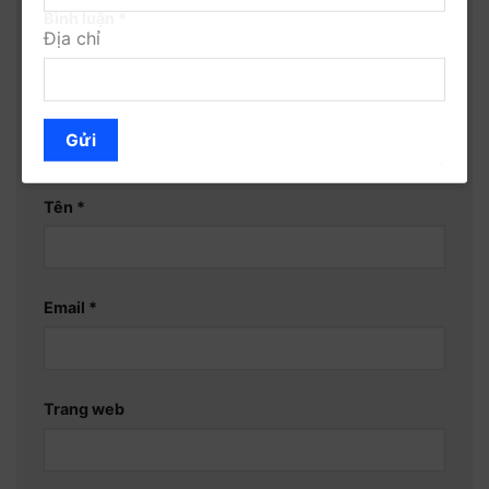
Bình luận
*
Địa chỉ
Gửi
Tên
*
Email
*
Trang web