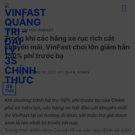
Bỏ
qua
nội
dung
TIN TỨC
,
TIN TỨC VINFAST
Trong khi các hãng xe rục rịch cắt
khuyến mãi, VinFast chơi lớn giảm hẳn
150% phí trước bạ
ĐĂNG VÀO
3 THÁNG 12, 2021
BỞI
QUAN_ADMIN
03
Th12
Khi chương trình hỗ trợ 50% phí trước bạ của Chính
phủ có hiệu lực, các hãng xe bắt đầu cắt khuyến mãi
thì VinFast lại có hướng đi khác với mức trợ giá được
xem là lớn nhất từ trước tới nay.
Trong thời điểm dịch Covid-19 và các quy định về giãn