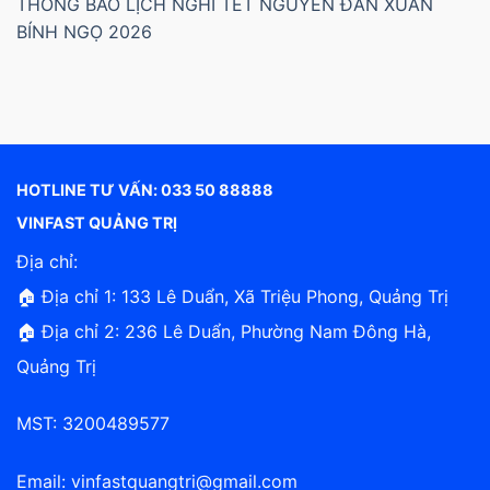
THÔNG BÁO LỊCH NGHỈ TẾT NGUYÊN ĐÁN XUÂN
BÍNH NGỌ 2026
HOTLINE TƯ VẤN: 033 50 88888
VINFAST QUẢNG TRỊ
Địa chỉ:
🏠 Địa chỉ 1: 133 Lê Duẩn, Xã Triệu Phong, Quảng Trị
🏠 Địa chỉ 2: 236 Lê Duẩn, Phường Nam Đông Hà,
Quảng Trị
MST: 3200489577
Email:
vinfastquangtri@gmail.com