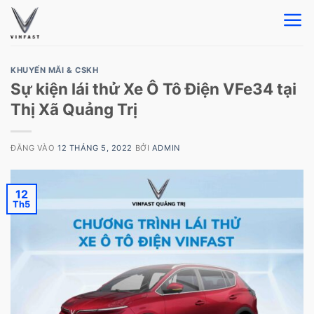
Bỏ
qua
nội
dung
KHUYẾN MÃI & CSKH
Sự kiện lái thử Xe Ô Tô Điện VFe34 tại
Thị Xã Quảng Trị
ĐĂNG VÀO
12 THÁNG 5, 2022
BỞI
ADMIN
12
Th5