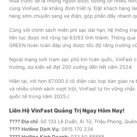
mua trước sẽ là những người được hưởng lợi nhiều hơn,
cùng VinFast, tái khẳng định triết lý ‘Đặt khách hàng l
hàng sớm chuyển sang xe điện, góp phần đẩy nhanh quá
Cùng với chính sách miễn phí sạc dài hạn, hệ thống t
liên tục được mở rộng tại 63/63 tỉnh thành. Thông qua
GREEN hoàn toàn đáp ứng được tốc độ tăng trưởng vũ
Ngoài mạng lưới trạm sạc phủ kín toàn quốc, VinFast c
trường, dự kiến sẽ đạt 200 xưởng đến hết năm 2024.
Hiện tại, với hơn 67.000 ô tô điện các loại bàn giao r
và nhiều chính sách vượt trội, VinFast tự tin vững chắ
quốc tế trong năm 2025./.
Liên Hệ VinFast Quảng Trị Ngay Hôm Nay!
???? Địa chỉ:
Số 133 Lê Duẩn, Ái Tử, Triệu Phong, Quản
???? Hotline Dịch Vụ:
0915 170 234
???? Hotline Kinh Doanh:
033 50 88888