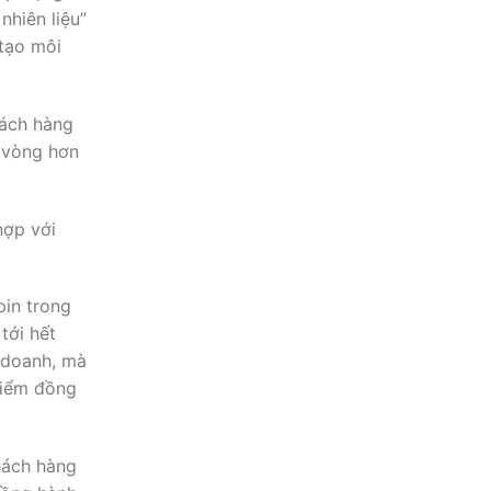
nhiên liệu”
 tạo môi
hách hàng
g vòng hơn
hợp với
pin trong
tới hết
 doanh, mà
điểm đồng
hách hàng
×