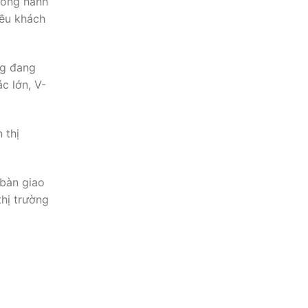
đồng hành
iều khách
ng đang
c lớn, V-
 thị
 bàn giao
thị trường