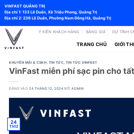
Bỏ
VINFAST QUẢNG TRỊ
qua
Địa chỉ 1: 133 Lê Duẩn, Xã Triệu Phong, Quảng Trị
nội
Địa chỉ 2: 236 Lê Duẩn, Phường Nam Đông Hà, Quảng Trị
dung
Ý KIẾN KHÁCH HÀNG
BẢNG GIÁ
DỰ TÍNH C
TRANG CHỦ
GIỚI TH
KHUYẾN MÃI & CSKH
,
TIN TỨC
,
TIN TỨC VINFAST
VinFast miễn phí sạc pin cho t
ĐĂNG VÀO
24 THÁNG 12, 2024
BỞI
ADMIN
24
Th12