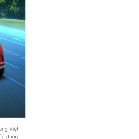
ờng Việt
 áp dụng