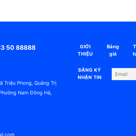
33 50 88888
GIỚI
Bảng
T
THIỆU
giá
t
ĐĂNG KÝ
NHẬN TIN
Xã Triệu Phong, Quảng Trị
, Phường Nam Đông Hà,
il.com