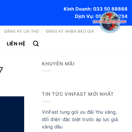
Kinh Doanh: 033 50 88888
Dịch Vụ: 0915 170 234
ĐĂNG KÝ LÁI THỬ
ĐĂNG KÝ NHẬN BÁO GIÁ
LIÊN HỆ
KHUYẾN MÃI
7
TIN TỨC VINFAST MỚI NHẤT
VinFast tung gói ưu đãi ‘thu xăng,
đổi điện’ đặc biệt trước áp lực giá
xăng dầu