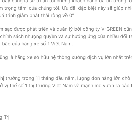
 đây cũng là sự tri ân tới những khách hàng đã tin tưởng, 
àm trọng tâm’ của chúng tôi. Ưu đãi đặc biệt này sẽ giúp nh
ĐĂNG KÝ NHẬN BÁO GIÁ
 trình giảm phát thải ròng về 0”.
Loại xe
*
rạm sạc được phát triển và quản lý bởi công ty V-GREEN cũ
 chính sách nhượng quyền và sự hưởng ứng của nhiều đối tá
Họ tên
*
 bão của hãng xe số 1 Việt Nam.
ũng là hãng xe sở hữu hệ thống xưởng dịch vụ lớn nhất trên
Số điện thoại
*
a thị trường trong 11 tháng đầu năm, lượng đơn hàng lớn chờ
c ở vị thế số 1 thị trường Việt Nam và mạnh mẽ vươn ra các 
Địa chỉ
g Trị
Gửi