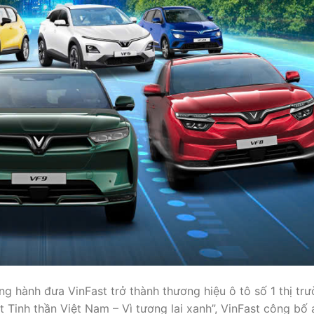
g hành đưa VinFast trở thành thương hiệu ô tô số 1 thị trư
 Tinh thần Việt Nam – Vì tương lai xanh”, VinFast công bố