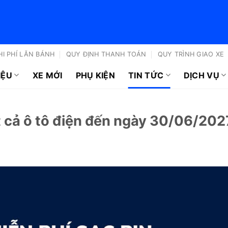
HI PHÍ LĂN BÁNH
QUY ĐỊNH THANH TOÁN
QUY TRÌNH GIAO XE
IỆU
XE MỚI
PHỤ KIỆN
TIN TỨC
DỊCH VỤ
ất cả ô tô điện đến ngày 30/06/202