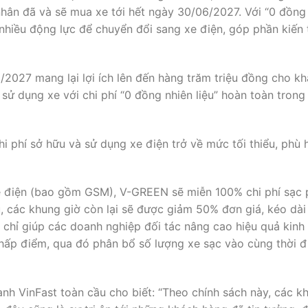
nhân đã và sẽ mua xe tới hết ngày 30/06/2027. Với “0 đồng 
nhiều động lực để chuyển đổi sang xe điện, góp phần kiến
6/2027 mang lại lợi ích lên đến hàng trăm triệu đồng cho k
sử dụng xe với chi phí “0 đồng nhiên liệu” hoàn toàn tron
hi phí sở hữu và sử dụng xe điện trở về mức tối thiểu, phù 
xe điện (bao gồm GSM), V-GREEN sẽ miễn 100% chi phí sạc 
các khung giờ còn lại sẽ được giảm 50% đơn giá, kéo dài 
 chỉ giúp các doanh nghiệp đối tác nâng cao hiệu quả kinh
 thấp điểm, qua đó phân bổ số lượng xe sạc vào cùng thời 
h VinFast toàn cầu cho biết: “Theo chính sách này, các k