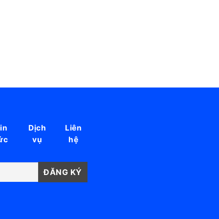
in
Dịch
Liên
ức
vụ
hệ