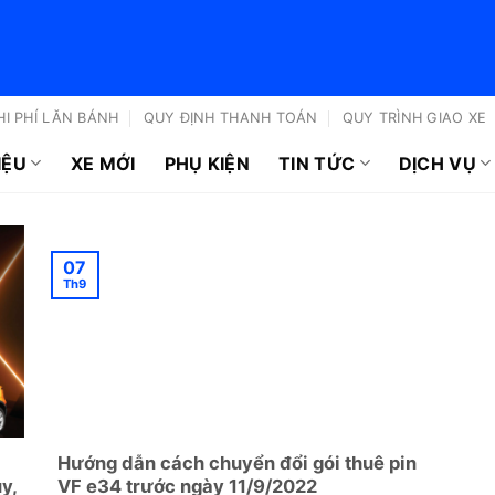
HI PHÍ LĂN BÁNH
QUY ĐỊNH THANH TOÁN
QUY TRÌNH GIAO XE
IỆU
XE MỚI
PHỤ KIỆN
TIN TỨC
DỊCH VỤ
07
Th9
Hướng dẫn cách chuyển đổi gói thuê pin
y,
VF e34 trước ngày 11/9/2022