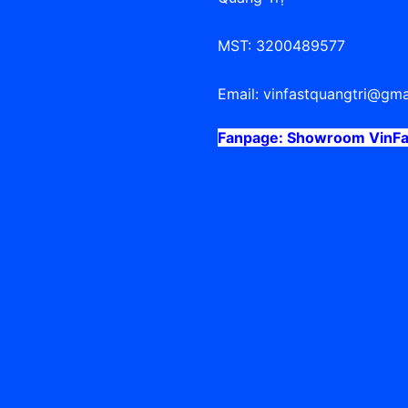
MST: 3200489577
Email:
vinfastquangtri@gma
Fanpage:
Showroom VinFas