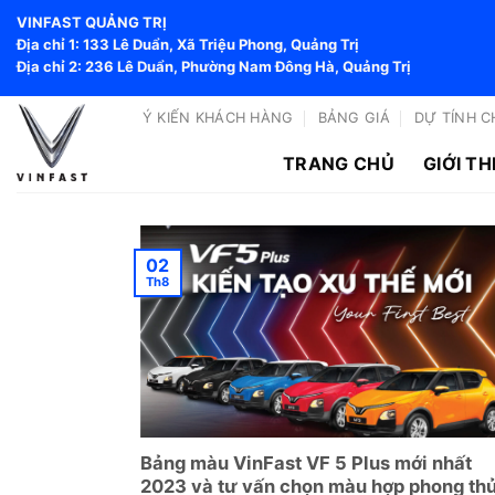
Bỏ
VINFAST QUẢNG TRỊ
qua
Địa chỉ 1: 133 Lê Duẩn, Xã Triệu Phong, Quảng Trị
nội
Địa chỉ 2: 236 Lê Duẩn, Phường Nam Đông Hà, Quảng Trị
dung
Ý KIẾN KHÁCH HÀNG
BẢNG GIÁ
DỰ TÍNH C
TRANG CHỦ
GIỚI TH
02
Th8
Bảng màu VinFast VF 5 Plus mới nhất
2023 và tư vấn chọn màu hợp phong thủ