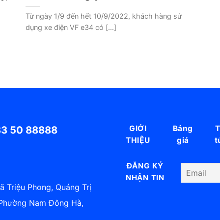
Từ ngày 1/9 đến hết 10/9/2022, khách hàng sử
dụng xe điện VF e34 có [...]
33 50 88888
GIỚI
Bảng
T
THIỆU
giá
t
ĐĂNG KÝ
NHẬN TIN
Xã Triệu Phong, Quảng Trị
, Phường Nam Đông Hà,