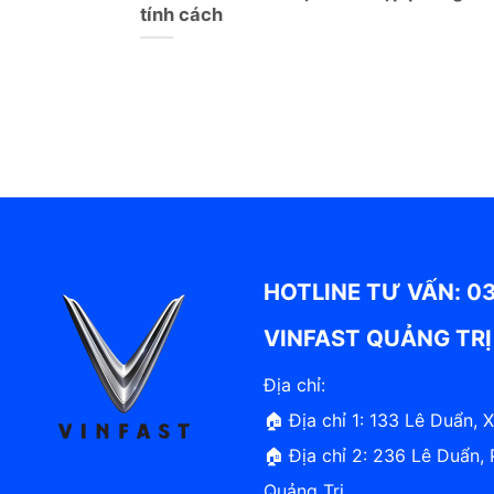
tính cách
HOTLINE TƯ VẤN: 0
VINFAST QUẢNG TRỊ
Địa chỉ:
🏠 Địa chỉ 1: 133 Lê Duẩn, 
🏠 Địa chỉ 2: 236 Lê Duẩn
Quảng Trị