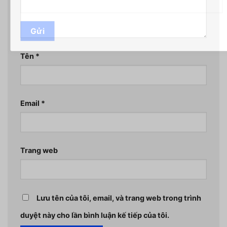
Gửi
Tên
*
Email
*
Trang web
Lưu tên của tôi, email, và trang web trong trình
duyệt này cho lần bình luận kế tiếp của tôi.