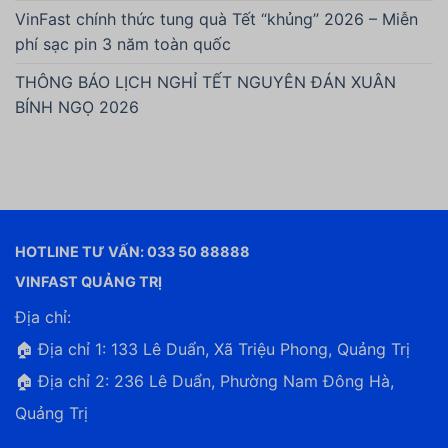
VinFast chính thức tung quà Tết “khủng” 2026 – Miễn
phí sạc pin 3 năm toàn quốc
THÔNG BÁO LỊCH NGHỈ TẾT NGUYÊN ĐÁN XUÂN
BÍNH NGỌ 2026
HOTLINE TƯ VẤN: 033 50 88888
VINFAST QUẢNG TRỊ
Địa chỉ:
🏠 Địa chỉ 1: 133 Lê Duẩn, Xã Triệu Phong, Quảng Trị
🏠 Địa chỉ 2: 236 Lê Duẩn, Phường Nam Đông Hà,
Quảng Trị