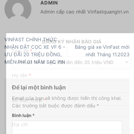
ADMIN
Admin cấp cao nhất Vinfastquangtri.vn
VINFAST CHÍNH THỨC
ĐĂNG KÝ NHẬN BÁO GIÁ
NHẬN ĐẶT CỌC XE VF 6 –
Bảng giá xe VinFast mới
Loại xe
*
ƯU ĐÃI 20 TRIỆU ĐỒNG,
nhất Tháng 11.2023
MIỄN PHÍ 01 NĂM SẠC PIN
Họ tên
*
Để lại một bình luận
Email của bạn sẽ không được hiển thị công khai.
Số điện thoại
*
Các trường bắt buộc được đánh dấu
*
Bình luận
*
Địa chỉ