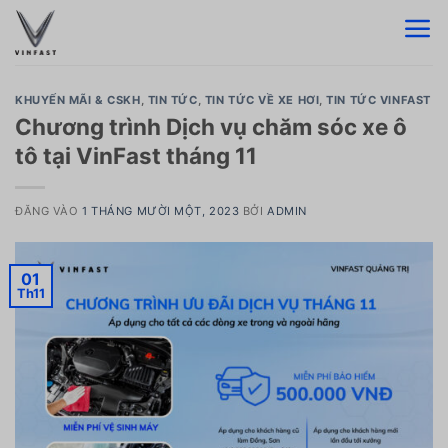
Bỏ
qua
nội
dung
KHUYẾN MÃI & CSKH
,
TIN TỨC
,
TIN TỨC VỀ XE HƠI
,
TIN TỨC VINFAST
Chương trình Dịch vụ chăm sóc xe ô
tô tại VinFast tháng 11
ĐĂNG VÀO
1 THÁNG MƯỜI MỘT, 2023
BỞI
ADMIN
01
Th11