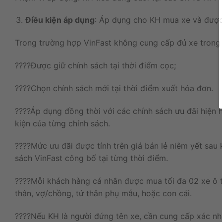
Điều
kiện áp
dụng
:
Áp dụng cho KH mua xe và được x
Trong
trường
hợp
VinFast
không
cung
cấp
đủ
xe
tron
????Được
giữ
chính
sách
tại
thời
điểm
cọc
;
????Chọn
chính
sách
mới
tại
thời
điểm
xuất
hóa
đơn
.
????Áp
dụng
đồng
thời
với
các
chính
sách
ưu
đãi
hiện
kiện
của
từng
chính
sách
.
????Mức
ưu
đãi
được
tính
trên
giá
bán
lẻ
niêm
yết
sau
sách
VinFast
công
bố
tại
từng
thời
điểm
.
????Mỗi
khách
hàng
cá
nhân
được
mua tối
đa
02
xe
ô
thân
,
vợ
/
chồng
,
tứ
thân
phụ
mẫu
,
hoặc
con
cái
.
????Nếu
KH
là
người
đứng
tên
xe
,
cần
cung
cấp
xác
n