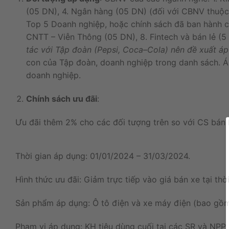
(05
DN), 4. Ngân hàng (05 DN) (đối với CBNV thuộ
Top 5 Doanh nghiệp, hoặc chính sách đã ban hành c
CNTT – Viễn Thông (05 DN), 8. Fintech và bán lẻ (5
tác
với
Tập
đoàn
(
Pepsi
,
Coca
–
Cola
)
nên đề
xuất
á
con
của
Tập
đoàn
,
doanh
nghiệp
trong
danh
sách
.
Á
doanh nghiệp.
Chính
sách
ưu
đãi
:
Ưu
đãi
thêm
2
%
cho
các
đối
tượng
trên
so
với
CS
bán
Thời
gian
áp
dụng
:
01/01/2024
–
31/03/2024
.
Hình thức ưu đãi: Giảm trực tiếp vào giá bán xe tại th
Sản phẩm áp dụng: Ô tô điện và xe máy điện (bao gồm 
Phạm vi áp dụng: KH tiêu dùng cuối tại các SR và NPP 