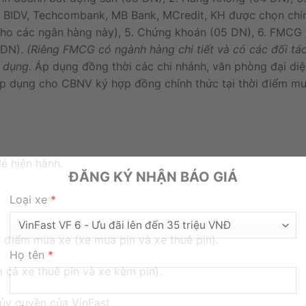
c BIDV, Techcombank, MB Bank, MCredit, KH được chọn chí
ho các ngân hàng này), 5. Chứng khoán (05 DN), 6. FMCG (
 DN).
(
Riêng
FMCG
có
ngành
hàng
chi
tiết
và
có
các
đối
tá
p
dụng.
Áp
dụng
đồng
thời
các
chi
nhánh
,
văn
phòng
đại
diệ
p dụng cho CBNV ký hợp đồng chính thức tại thời điểm mu
lẻ
hiện
hành
.
ĐĂNG KÝ NHẬN BÁO GIÁ
Loại xe
*
ời điểm mua xe (xe mua pin và xe thuê pin).
Họ tên
*
cả xe thuê pin và xe kèm pin).
ủy quyền của VinFast.