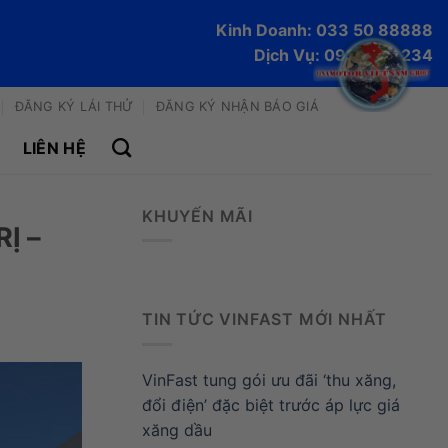
Kinh Doanh: 033 50 88888
Dịch Vụ: 0915 170 234
ĐĂNG KÝ LÁI THỬ
ĐĂNG KÝ NHẬN BÁO GIÁ
LIÊN HỆ
KHUYẾN MÃI
Ị –
TIN TỨC VINFAST MỚI NHẤT
VinFast tung gói ưu đãi ‘thu xăng,
đổi điện’ đặc biệt trước áp lực giá
xăng dầu