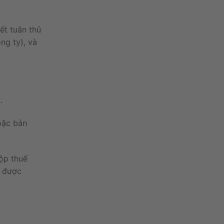
kết
tuân
thủ
ông
ty
)
,
và
.
oặc
bản
ộp
thuế
n
được