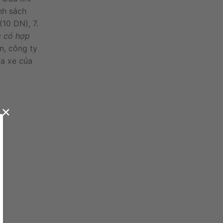
nh sách
10 DN), 7.
c
có
hợp
n
,
công
ty
a xe của
×