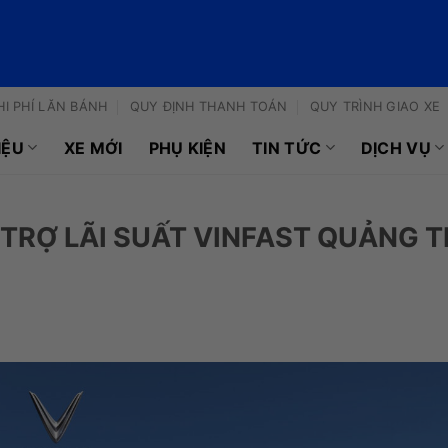
HI PHÍ LĂN BÁNH
QUY ĐỊNH THANH TOÁN
QUY TRÌNH GIAO XE
IỆU
XE MỚI
PHỤ KIỆN
TIN TỨC
DỊCH VỤ
TRỢ LÃI SUẤT VINFAST QUẢNG TR