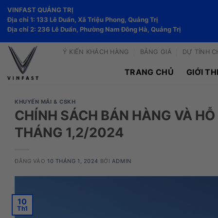
Bỏ
VINFAST QUẢNG TRỊ
qua
Địa chỉ 1: 133 Lê Duẩn, Xã Triệu Phong, Quảng Trị
nội
Địa chỉ 2: 236 Lê Duẩn, Phường Nam Đông Hà, Quảng Trị
dung
Ý KIẾN KHÁCH HÀNG
BẢNG GIÁ
DỰ TÍNH C
TRANG CHỦ
GIỚI TH
KHUYẾN MÃI & CSKH
CHÍNH SÁCH BÁN HÀNG VÀ HỖ 
THÁNG 1,2/2024
ĐĂNG VÀO
10 THÁNG 1, 2024
BỞI
ADMIN
10
Th1