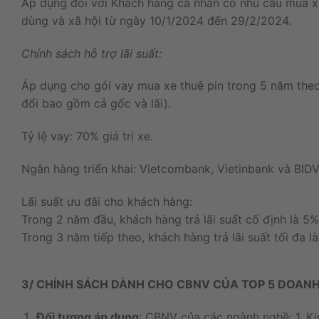
Áp dụng đối với Khách hàng cá nhân có nhu cầu mua xe 
dùng và xã hội từ ngày 10/1/2024 đến 29/2/2024.
Chính sách hỗ trợ lãi suất:
Áp dụng cho gói vay mua xe thuê pin trong 5 năm the
đổi bao gồm cả gốc và lãi).
Tỷ lệ vay: 70% giá trị xe.
Ngân hàng triển khai: Vietcombank, Vietinbank và BIDV
Lãi suất ưu đãi cho khách hàng:
Trong 2 năm đầu, khách hàng trả lãi suất cố định là 5%
Trong 3 năm tiếp theo, khách hàng trả lãi suất tối đa l
3/
CHÍNH
SÁCH
DÀNH
CHO
CBNV
CỦA
TOP
5
DOAN
Đối
tượng
áp
dụng
:
CBNV
của
các
ngành
nghề
:
1.
K