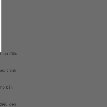
theo
điều
heo
chính
cho
bản
điều kiện