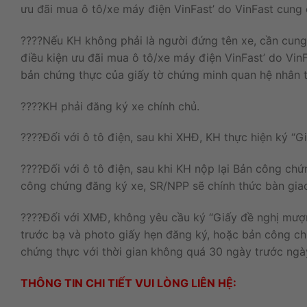
ưu đãi mua ô tô/xe máy điện VinFast’ do VinFast cung
????Nếu
KH
không
phải
là
người
đứng
tên
xe
,
cần
cun
điều
kiện
ưu
đãi
mua
ô
tô
/
xe
máy
điện
VinFast
’
do
Vin
bản
chứng
thực
của
giấy
tờ
chứng
minh
quan
hệ
nhân
????KH
phải
đăng
ký
xe
chính
chủ
.
????Đối
với
ô
tô
điện
,
sau
khi
XHĐ
,
KH
thực
hiện
ký
“
G
????Đối
với
ô
tô
điện
,
sau
khi
KH
nộp
lại
Bản
công
chứ
công
chứng
đăng
ký
xe
,
SR
/
NPP
sẽ
chính
thức
bàn
gi
????Đối
với
XMĐ
,
không
yêu
cầu
ký
“
Giấy
đề
nghị
mượ
trước
bạ
và
photo
giấy
hẹn
đăng
ký
,
hoặc
bản
công
c
chứng
thực
với
thời
gian
không
quá
30
ngày
trước
ng
THÔNG TIN CHI TIẾT VUI LÒNG LIÊN HỆ: