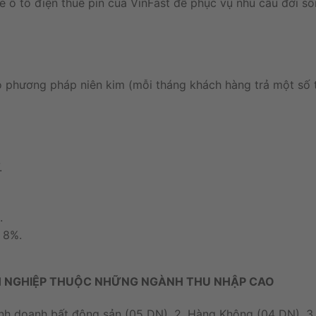
ô tô điện thuê pin của VinFast để phục vụ nhu cầu đời sốn
o phương pháp niên kim (mỗi tháng khách hàng trả một số 
.
.
à 8%.
H
NGHIỆP
THUỘC
NHỮNG NGÀNH
THU
NHẬP
CAO
inh
doanh
bất
động
sản
(
05
DN
)
,
2.
Hàng
Không
(
04
DN
)
,
3