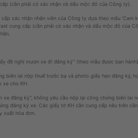
 cấp (cần phải có xác nhận và dấu mộc đỏ của Công ty).
g
cấp
xác
nhận
nhân
viên
của Công
ty
dựa
theo
mẫu
‘
Cam
Fast
cung
cấp
(
cần
phải
có
xác
nhận
và
dấu
mộc đỏ
của
C
thân
.
iấy
đề
nghị
mượn
xe
đi
đăng
ký
”
(
theo
mẫu
được ban hành)
ng
biên
lai
nộp
thuế
trước
bạ
và
photo
giấy
hẹn
đăng
ký
,
h
ao
xe
cho
KH
.
n
xe
đăng
ký
”
,
không
yêu
cầu
nộp
lại
công
chứng
biên
lai
n
hứng
đăng
ký
xe
.
Các
giấy
tờ
KH
cần
cung
cấp
nêu
trên
cầ
ày
xuất
hóa đơn.