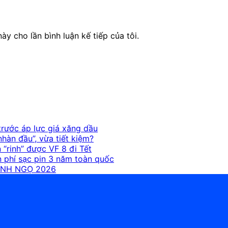
ày cho lần bình luận kế tiếp của tôi.
 trước áp lực giá xăng dầu
hàn đầu”, vừa tiết kiệm?
“rinh” được VF 8 đi Tết
n phí sạc pin 3 năm toàn quốc
ÍNH NGỌ 2026