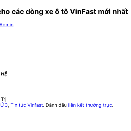
cho các dòng xe ô tô VinFast mới nhất
Admin
 HỆ
Trị
TỨC
,
Tin tức Vinfast
. Đánh dấu
liên kết thường trực
.