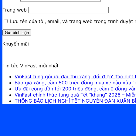
Trang web
Lưu tên của tôi, email, và trang web trong trình duyệt n
Khuyến mãi
Tin tức VinFast mới nhất
VinFast tung gói ưu đãi ‘thu xăng, đổi điện’ đặc biệt
Bão giá xăng, cầm 500 triệu đồng mua xe nào vừa “n
Ưu đãi cộng dồn tới 200 triệu đồng, cầm 0 đồng vẫn 
VinFast chính thức tung quà Tết “khủng” 2026 – Miễ
THÔNG BÁO LỊCH NGHỈ TẾT NGUYÊN ĐÁN XUÂN B