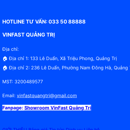
HOTLINE TƯ VẤN: 033 50 88888
VINFAST QUẢNG TRỊ
Địa chỉ:
🏠 Địa chỉ 1: 133 Lê Duẩn, Xã Triệu Phong, Quảng Trị
🏠 Địa chỉ 2: 236 Lê Duẩn, Phường Nam Đông Hà, Quảng 
MST: 3200489577
Email:
vinfastquangtri@gmail.com
Fanpage:
Showroom VinFast Quảng Trị
GIỚI THIỆU
Bảng giá
Tin tức
Dịch vụ
Liên hệ