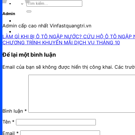
Tìm
kiếm:
Admin
Admin cấp cao nhất Vinfastquangtri.vn
LÀM GÌ KHI BỊ Ô TÔ NGẬP NƯỚC? CỨU HỘ Ô TÔ NGẬP N
CHƯƠNG TRÌNH KHUYẾN MÃI DỊCH VỤ THÁNG 10
Để lại một bình luận
Email của bạn sẽ không được hiển thị công khai.
Các trư
Bình luận
*
Tên
*
Email
*