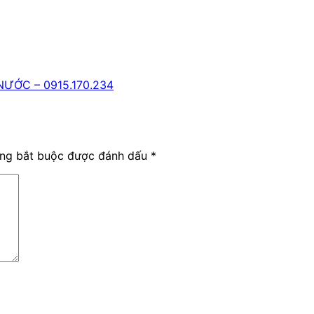
ƯỚC – 0915.170.234
ờng bắt buộc được đánh dấu
*