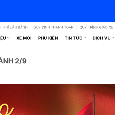
HI PHÍ LĂN BÁNH
QUY ĐỊNH THANH TOÁN
QUY TRÌNH GIAO XE
IỆU
XE MỚI
PHỤ KIỆN
TIN TỨC
DỊCH VỤ
ÁNH 2/9