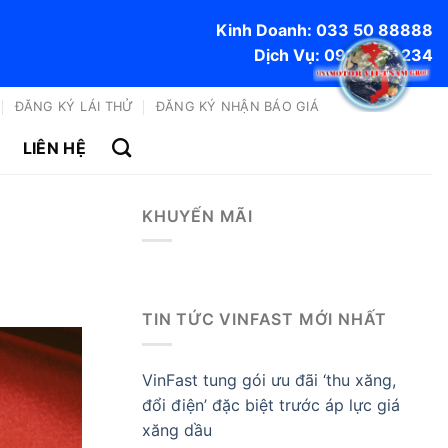
Kinh Doanh: 033 50 88888
Dịch Vụ: 0915 170 234
ĐĂNG KÝ LÁI THỬ
ĐĂNG KÝ NHẬN BÁO GIÁ
LIÊN HỆ
KHUYẾN MÃI
TIN TỨC VINFAST MỚI NHẤT
VinFast tung gói ưu đãi ‘thu xăng,
đổi điện’ đặc biệt trước áp lực giá
xăng dầu