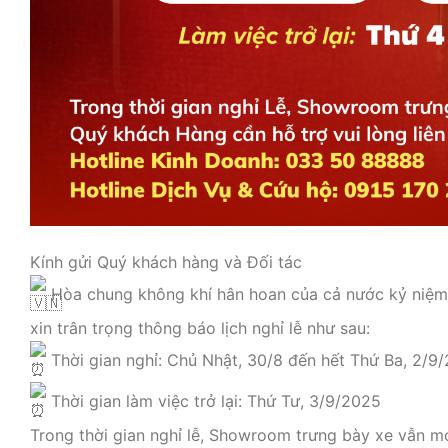
Kính gửi Quý khách hàng và Đối tác
Hòa chung không khí hân hoan của cả nước kỷ niệm
xin trân trọng thông báo lịch nghỉ lễ như sau:
Thời gian nghỉ: Chủ Nhật, 30/8 đến hết Thứ Ba, 2/9
Thời gian làm việc trở lại: Thứ Tư, 3/9/2025
Trong thời gian nghỉ lễ, Showroom trưng bày xe vẫn m