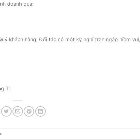
inh doanh qua:
 Quý khách hàng, Đối tác có một kỳ nghỉ tràn ngập niềm vui
ĐĂNG KÝ NHẬN BÁO GIÁ
Loại xe
*
g Trị
Họ tên
*
Số điện thoại
*
c
.