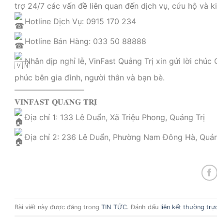
trợ 24/7 các vấn đề liên quan đến dịch vụ, cứu hộ và k
Hotline Dịch Vụ: 0915 170 234
Hotline Bán Hàng: 033 50 88888
Nhân dịp nghỉ lễ, VinFast Quảng Trị xin gửi lời chúc
phúc bên gia đình, người thân và bạn bè.
—————————
𝐕𝐈𝐍𝐅𝐀𝐒𝐓 𝐐𝐔𝐀̉𝐍𝐆 𝐓𝐑𝐈̣
Địa chỉ 1: 133 Lê Duẩn, Xã Triệu Phong, Quảng Trị
Địa chỉ 2: 236 Lê Duẩn, Phường Nam Đông Hà, Quản
Bài viết này được đăng trong
TIN TỨC
. Đánh dấu
liên kết thường trự