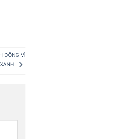
H ĐỘNG VÌ
I XANH