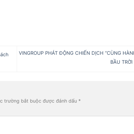
Địa chỉ
Gửi
VINGROUP PHÁT ĐỘNG CHIẾN DỊCH “CÙNG HÀN
hách
BẦU TRỜ
c trường bắt buộc được đánh dấu
*