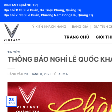
Bỏ
VINFAST QUẢNG TRỊ
qua
Địa chỉ 1: 133 Lê Duẩn, Xã Triệu Phong, Quảng Trị
nội
Địa chỉ 2: 236 Lê Duẩn, Phường Nam Đông Hà, Quảng Trị
dung
Ý KIẾN KHÁCH HÀNG
BẢNG GIÁ
DỰ TÍNH C
TRANG CHỦ
GIỚI TH
TIN TỨC
THÔNG BÁO NGHỈ LỄ QUỐC KH
ĐĂNG VÀO
23 THÁNG 8, 2025
BỞI
ADMIN
23
Th8