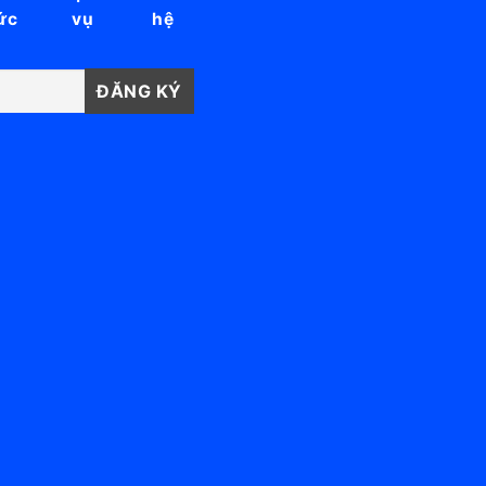
ức
vụ
hệ