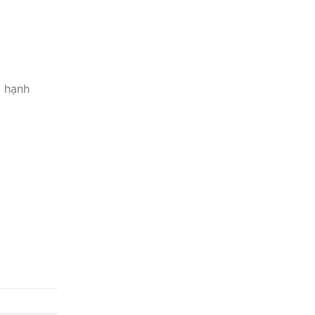
, hạnh
×